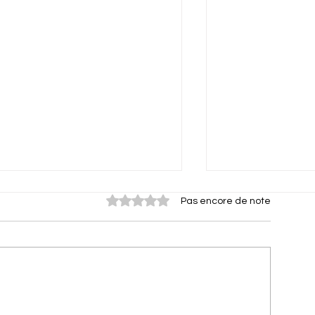
Noté 0 étoile sur 5.
Pas encore de note
Kimamila
L'être Suprème