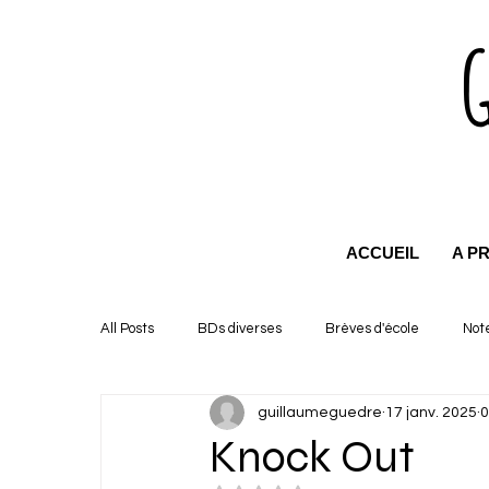
ACCUEIL
A P
All Posts
BDs diverses
Brèves d'école
Not
guillaumeguedre
17 janv. 2025
0
Knock Out